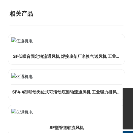
相关产品
SF低噪音固定轴流通风机 焊接底架厂名换气送风机 工业强
力排风扇
SF4-4型移动岗位式可活动底架轴流通风机 工业强力排风扇
含支架
13566667232
admin@yitongjd.com
0576-86944211
SF型管道轴流风机